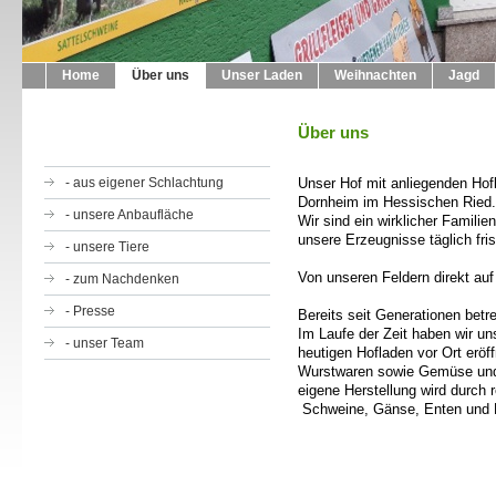
Home
Über uns
Unser Laden
Weihnachten
Jagd
Über uns
- aus eigener Schlachtung
Unser Hof mit anliegenden Hof
Dornheim im Hessischen Ried.
- unsere Anbaufläche
Wir sind ein wirklicher Famili
unsere Erzeugnisse täglich fri
- unsere Tiere
Von unseren Feldern direkt auf
- zum Nachdenken
- Presse
Bereits seit Generationen bet
Im Laufe der Zeit haben wir un
- unser Team
heutigen Hofladen vor Ort eröff
Wurstwaren sowie Gemüse und
eigene Herstellung wird durch r
Schweine, Gänse, Enten und 